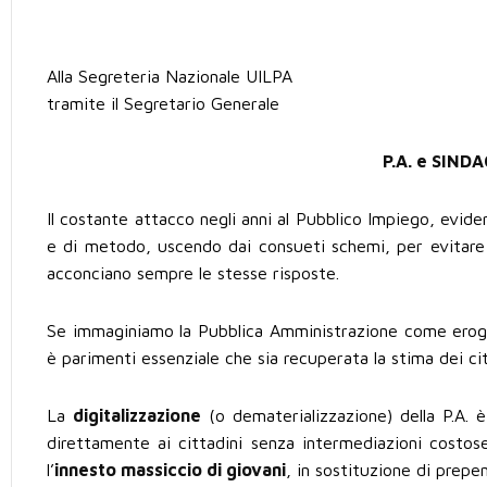
Alla Segreteria Nazionale UILPA
tramite il Segretario Generale
P.A. e SIND
Il costante attacco negli anni al Pubblico Impiego, evid
e di metodo, uscendo dai consueti schemi, per evitare di
acconciano sempre le stesse risposte.
Se immaginiamo la Pubblica Amministrazione come erogatri
è parimenti essenziale che sia recuperata la stima dei cit
La
digitalizzazione
(o dematerializzazione) della P.A. è
direttamente ai cittadini senza intermediazioni costose
l’
innesto massiccio di giovani
, in sostituzione di prepe