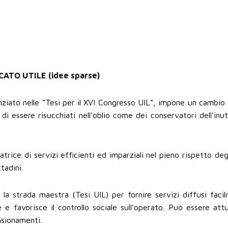
ACATO UTILE (idee sparse)
enziato nelle “Tesi per il XVI Congresso UIL”, impone un cambio
 essere risucchiati nell’oblio come dei conservatori dell’inuti
ce di servizi efficienti ed imparziali nel pieno rispetto degl
tadini.
 la strada maestra (Tesi UIL) per fornire servizi diffusi faci
 e favorisce il controllo sociale sull’operato. Può essere att
nsionamenti.