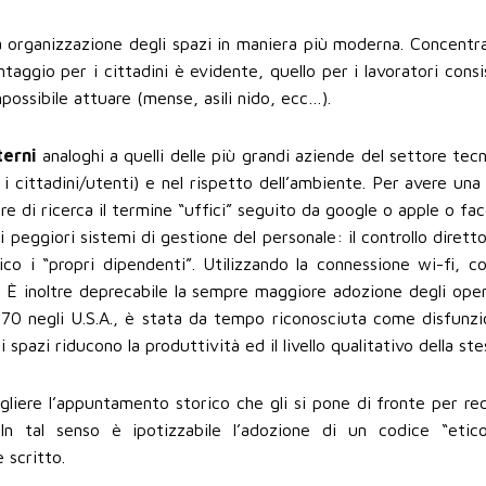
 organizzazione degli spazi in maniera più moderna. Concentra
antaggio per i cittadini è evidente, quello per i lavoratori consi
mpossibile attuare (mense, asili nido, ecc…).
terni
analoghi a quelli delle più grandi aziende del settore tec
 i cittadini/utenti) e nel rispetto dell’ambiente. Per avere una
re di ricerca il termine “uffici” seguito da google o apple o f
 peggiori sistemi di gestione del personale: il controllo diretto
sico i “propri dipendenti”. Utilizzando la connessione wi-fi, c
a. È inoltre deprecabile la sempre maggiore adozione degli ope
’70 negli U.S.A., è stata da tempo riconosciuta come disfunzio
 spazi riducono la produttività ed il livello qualitativo della ste
 cogliere l’appuntamento storico che gli si pone di fronte per r
. In tal senso è ipotizzabile l’adozione di un codice “etic
 scritto.