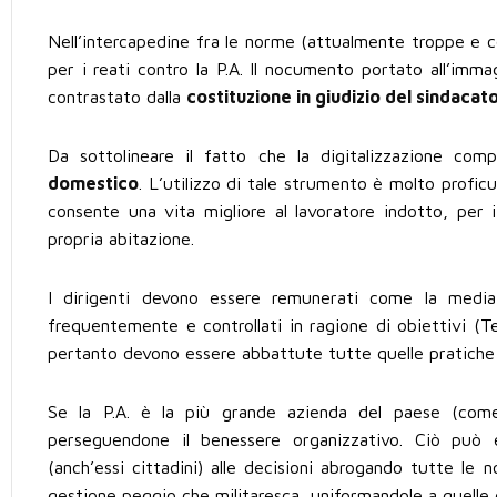
Nell’intercapedine fra le norme (attualmente troppe e co
per i reati contro la P.A. Il nocumento portato all’imm
contrastato dalla
costituzione in giudizio del sindacato
Da sottolineare il fatto che la digitalizzazione com
domestico
. L’utilizzo di tale strumento è molto proficu
consente una vita migliore al lavoratore indotto, per i 
propria abitazione.
I dirigenti devono essere remunerati come la media e
frequentemente e controllati in ragione di obiettivi (Tes
pertanto devono essere abbattute tutte quelle pratiche 
Se la P.A. è la più grande azienda del paese (com
perseguendone il benessere organizzativo. Ciò può es
(anch’essi cittadini) alle decisioni abrogando tutte le 
gestione peggio che militaresca, uniformandole a quelle d