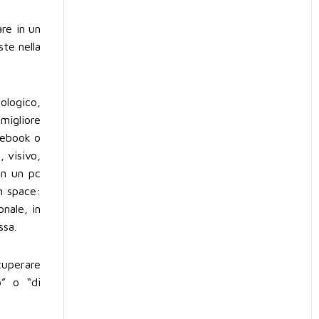
re in un
ste nella
nologico,
 migliore
acebook o
, visivo,
on un pc
n space:
nale, in
ssa.
ecuperare
o” o “di