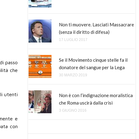
Il referendum, le cose non dette e
Non ti muovere. Lasciati Massacrare
l’autolesionismo italico
(senza il diritto di difesa)
24 MARZO 2016
17 LUGLIO 2017
Non capisco l’odio per Renzi di certa
Se il Movimento cinque stelle fa il
sinistra
 di passo
donatore del sangue per la Lega
7 DICEMBRE 2016
lità che
30 MARZO 2019
In Italia l’inverno è arrivato. E sarà
i utenti
Non è con l’indignazione moralistica
lungo. Cronaca di una sconfitta
che Roma uscirà dalla crisi
7 MARZO 2018
3 GIUGNO 2016
lmente e
uata con