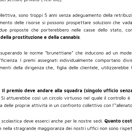
ollettiva, sono troppi 5 anni senza adeguamento della retribuz
imento delle risorse si possono prospettare soluzioni che vada
o due proposte che porterebbero nelle casse dello stato, con
 della prostituzione e della cannabis
.
e superando le norme “brunettiane” che inducono ad un mode
fficienza. I premi assegnati individualmente comportano divi
enti della dirigenza che, figlia delle clientele, utilizzerebbe 
.
Il premio deve andare alla squadra (singolo ufficio senz
. Si attuerebbe così un circolo virtuoso nel quale il controllo è
delle proprie attività in un confronto collettivo con l’“allenato
a scolastica deve esserci anche per le nostre sedi.
Quanto cos
 nella stragrande maggioranza dei nostri uffici non sono rispe