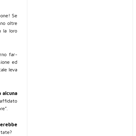
ione! Se
no oltre
 la loro
rno far-
sione ed
tale leva
a alcuna
 affidato
re”.
terebbe
ttate?