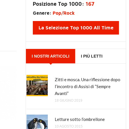
Posizione Top 1000:
167
Genere:
Pop/Rock
La Selezione Top 1000 All Time
I NOSTRI ARTICOLI
I PIÙ LETTI
Zitti e mosca. Una riflessione dopo
Come è nato tutto questo odio verso
l’incontro di Assisi di “Sempre
Renzi, il Malaussène italiano?
Avanti”
8 GIUGNO 2018
18 GIUGNO 2019
Perché Renzi è di sinistra e Bersani,
Letture sotto l’ombrellone
Cuperlo e Speranza sono di destra
10 AGOSTO 2015
12 AGOSTO 2016