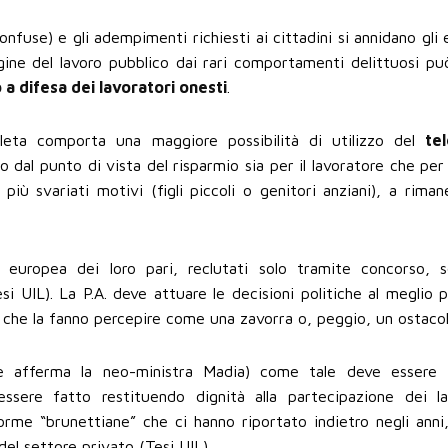
nfuse) e gli adempimenti richiesti ai cittadini si annidano gli
agine del lavoro pubblico dai rari comportamenti delittuosi pu
 a difesa dei lavoratori onesti
.
pleta comporta una maggiore possibilità di utilizzo del
te
o dal punto di vista del risparmio sia per il lavoratore che per 
più svariati motivi (figli piccoli o genitori anziani), a riman
uropea dei loro pari, reclutati solo tramite concorso, so
i UIL). La P.A. deve attuare le decisioni politiche al meglio p
che la fanno percepire come una zavorra o, peggio, un ostacol
e afferma la neo-ministra Madia) come tale deve essere 
sere fatto restituendo dignità alla partecipazione dei la
norme “brunettiane” che ci hanno riportato indietro negli anni
el settore privato (Tesi UIL).