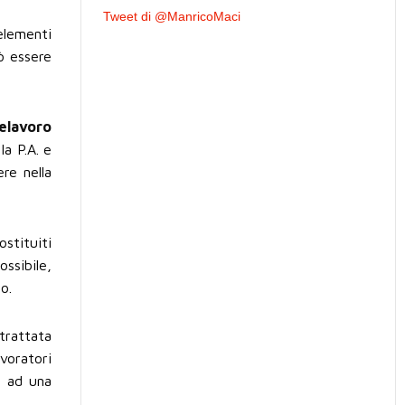
Tweet di @ManricoMaci
 elementi
ò essere
lelavoro
la P.A. e
ere nella
stituiti
ossibile,
o.
trattata
voratori
, ad una