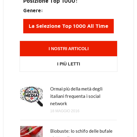
Posizione Top 1000:
Genere:
La Selezione Top 1000 All Time
I NOSTRI ARTICOLI
I PIÙ LETTI
Ormai più della metà degli
Come è nato tutto questo odio
italiani frequenta i social
verso Renzi, il Malaussène
network
italiano?
18 MAGGIO 2016
8 GIUGNO 2018
Biobuste: lo schifo delle bufale
Perché Renzi è di sinistra e