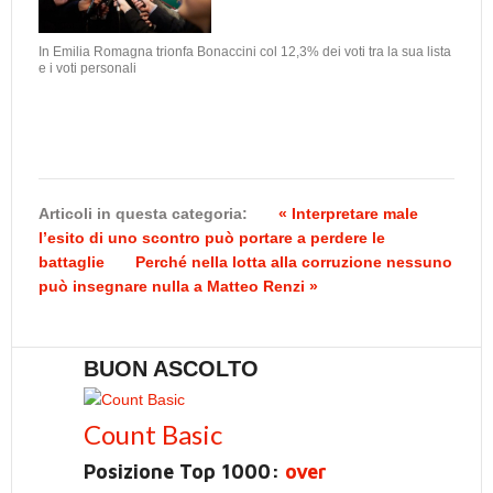
In Emilia Romagna trionfa Bonaccini col 12,3% dei voti tra la sua lista
e i voti personali
Articoli in questa categoria:
« Interpretare male
l’esito di uno scontro può portare a perdere le
battaglie
Perché nella lotta alla corruzione nessuno
può insegnare nulla a Matteo Renzi »
BUON ASCOLTO
Count Basic
Posizione Top 1000:
over