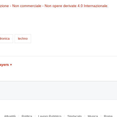
ione - Non commerciale - Non opere derivate 4.0 Internazionale
.
tronica
techno
ayers »
Attualità
Politica
Lavoro Pubblico
Sindacato
Musica
Roma