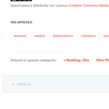
Quest'opera è distribuita con Licenza
Creative Commons Attribuz
TAG ARTICOLO
electronic
ambient
ambient techno
club/dance
elec
Articoli in questa categoria:
« Redding, Otis
Ohio Pl
TORNA SU