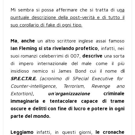
Mi sembra si possa affermare che si tratta di u
na
puntuale descrizione della post-verità e di tutto il
suo corollario di fake di ogni tipo.
Ma, anche
un altro scrittore inglese assai famoso
Ian Fleming si sta rivelando profetico,
infatti, nei
suoi romanzi celeberrimi di 007,
descrive
una sorta
di impero internazionale del male come il più
insidioso nemico si James Bond cui il nome d
i
SP.E.C.T.R.E.
(acronimo di SPecial Executive for
Counter-intelligence, Terrorism, Revenge and
Extortion)
, un'organizzazione
criminale
immaginaria e tentacolare capace di trame
oscure e delitti con fine di lucro e potere in ogni
parte del mondo.
Leggiamo
infatti, in questi giorni,
le cronache