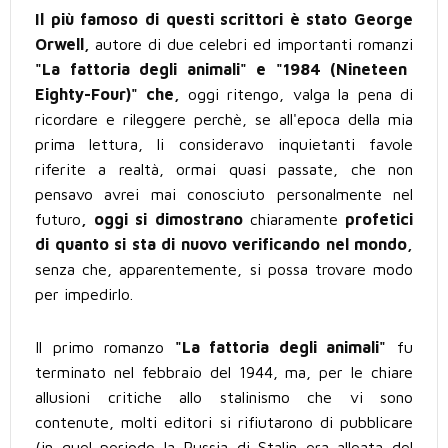
Il più famoso di questi scrittori è stato George
Orwell,
autore di due celebri ed importanti romanzi
"La fattoria degli animali" e "1984 (Nineteen
Eighty-Four)"
che,
oggi ritengo, valga la pena di
ricordare e rileggere perchè, se all'epoca della mia
prima lettura, li consideravo inquietanti favole
riferite a realtà, ormai quasi passate, che non
pensavo avrei mai conosciuto personalmente nel
futuro
, oggi si dimostrano
chiaramente
profetici
di quanto si sta di nuovo verificando nel mondo,
senza che, apparentemente, si possa trovare modo
per impedirlo.
Il primo romanzo
"La fattoria degli animali"
fu
terminato nel febbraio del 1944, ma, per le chiare
allusioni critiche allo stalinismo che vi sono
contenute, molti editori si rifiutarono di pubblicare
(in quel periodo la Russia di Stalin era alleata del