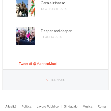
Gara al ribasso!
13 OTTOBRE 2015
Non capisco l’odio per Renzi di
certa sinistra
7 DICEMBRE 2016
Deeper and deeper
9 LUGLIO 2016
In Italia l’inverno è arrivato. E
sarà lungo. Cronaca di una
sconfitta
7 MARZO 2018
Tweet di @ManricoMaci
TORNA SU
Attualità
Politica
Lavoro Pubblico
Sindacato
Musica
Roma