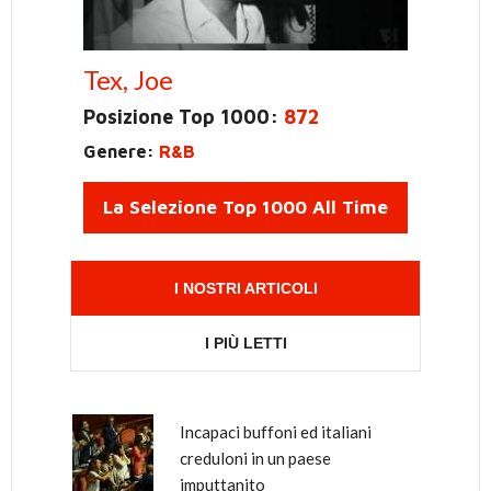
Tex, Joe
Posizione Top 1000:
872
Genere:
R&B
La Selezione Top 1000 All Time
I NOSTRI ARTICOLI
I PIÙ LETTI
Incapaci buffoni ed italiani
Come è nato tutto questo odio
creduloni in un paese
verso Renzi, il Malaussène
imputtanito
italiano?