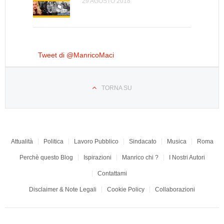
In Italia l’inverno è arrivato. E
29 AGOSTO 2018
sarà lungo. Cronaca di una
sconfitta
7 MARZO 2018
Tweet di @ManricoMaci
TORNA SU
Attualità
Politica
Lavoro Pubblico
Sindacato
Musica
Roma
Perchè questo Blog
Ispirazioni
Manrico chi ?
I Nostri Autori
Contattami
Disclaimer & Note Legali
Cookie Policy
Collaborazioni