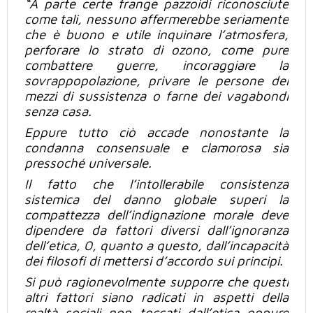
“A parte certe frange pazzoidi riconosciute
come tali, nessuno affermerebbe seriamente
che è buono e utile inquinare l’atmosfera,
perforare lo strato di ozono, come pure
combattere guerre, incoraggiare la
sovrappopolazione, privare le persone dei
mezzi di sussistenza o farne dei vagabondi
senza casa.
Eppure tutto
ciò
accade nonostante la
condanna consensuale e clamorosa sia
pressoché universale.
Il fatto che l’intollerabile consistenza
sistemica del danno globale superi la
compattezza dell’indignazione morale deve
dipendere da fattori diversi dall’ignoranza
dell’etica, 0, quanto a questo, dall’incapacità
dei filosofi di mettersi d’accordo sui principi.
Si
può
ragionevolmente supporre che questi
altri fattori siano radicati in aspetti della
realtà sociali non toccati dall’etica oppure