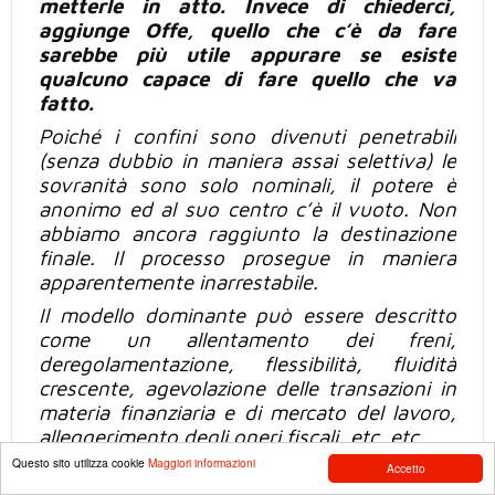
metterle in atto. Invece di chiederci,
aggiunge Offe, quello che c’è da fare
sarebbe
più
utile appurare se esiste
qualcuno capace
di fare
quello che va
fatto.
Poiché i confini sono divenuti
penetrabili
(senza dubbio
in maniera
assai selettiva) le
sovranità sono solo nominali, il potere è
anonimo ed al suo centro c’è il vuoto. Non
abbiamo ancora raggiunto la destinazione
finale. Il processo prosegue
in maniera
apparentemente
inarrestabile.
Il modello dominante
può
essere descritto
come un allentamento dei freni,
deregolamentazione, flessibilità, fluidità
crescente, agevolazione delle transazioni in
materia finanziaria e di mercato del lavoro,
alleggerimento degli oneri fiscali, etc. etc.
Questo sito utilizza cookie
Maggiori informazioni
Quanto
più
questo modello è applicato con
Accetto
coerenza tanto minore è il potere che rimane