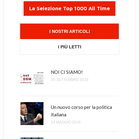
La Selezione Top 1000 All Time
I NOSTRI ARTICOLI
I PIÙ LETTI
NOI CI SIAMO!
Come è nato tutto questo odio
verso Renzi, il Malaussène
20 SETTEMBRE 2018
italiano?
8 GIUGNO 2018
Un nuovo corso per la politica
italiana
Perché Renzi è di sinistra e
Bersani, Cuperlo e Speranza
14 MAGGIO 2016
sono di destra
12 AGOSTO 2016