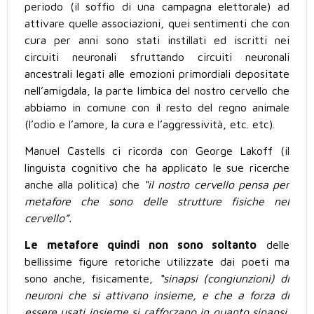
periodo (il soffio di una campagna elettorale) ad
attivare quelle associazioni, quei sentimenti che con
cura per anni sono stati instillati ed iscritti nei
circuiti neuronali sfruttando circuiti neuronali
ancestrali legati alle emozioni primordiali depositate
nell’amigdala, la parte limbica del nostro cervello che
abbiamo in comune con il resto del regno animale
(l’odio e l’amore, la cura e l’aggressività, etc. etc).
Manuel Castells ci ricorda con George Lakoff (il
linguista cognitivo che ha applicato le sue ricerche
anche alla politica) che
“il nostro cervello pensa per
metafore
che sono delle
strutture fisiche nel
cervello”.
Le metafore quindi non sono soltanto
delle
bellissime figure retoriche utilizzate dai poeti ma
sono anche, fisicamente,
“sinapsi (congiunzioni) di
neuroni che si attivano insieme, e che a forza di
essere usati insieme si rafforzano in quanto sinapsi.