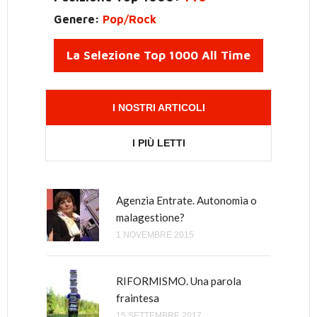
Genere:
Pop/Rock
La Selezione Top 1000 All Time
I NOSTRI ARTICOLI
I PIÙ LETTI
Agenzia Entrate. Autonomia o
Come è nato tutto questo odio
malagestione?
verso Renzi, il Malaussène
italiano?
1 NOVEMBRE 2015
8 GIUGNO 2018
RIFORMISMO. Una parola
fraintesa
Perché Renzi è di sinistra e
Bersani, Cuperlo e Speranza
15 SETTEMBRE 2017