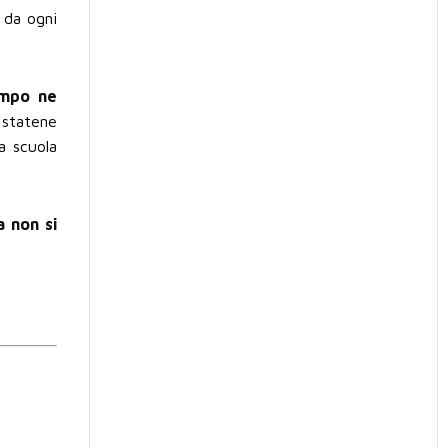
e da ogni
empo ne
a statene
a scuola
a non si