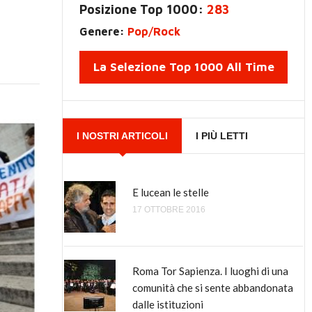
Posizione Top 1000:
283
Genere:
Pop/Rock
La Selezione Top 1000 All Time
I NOSTRI ARTICOLI
I PIÙ LETTI
E lucean le stelle
Come è nato tutto questo odio verso
Renzi, il Malaussène italiano?
17 OTTOBRE 2016
8 GIUGNO 2018
Roma Tor Sapienza. I luoghi di una
Perché Renzi è di sinistra e Bersani,
comunità che si sente abbandonata
Cuperlo e Speranza sono di destra
dalle istituzioni
12 AGOSTO 2016