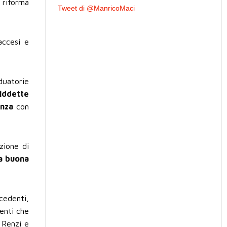
 riforma
Tweet di @ManricoMaci
accesi e
duatorie
siddette
enza
con
zione di
a buona
cedenti,
enti che
i Renzi e