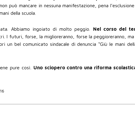
che non può mancare in nessuna manifestazione, pena l’esclusion
mani della scuola.
vata. Abbiamo ingoiato di molto peggio.
Nel corso del t
ri. I futuri, forse, la miglioreranno, forse la peggioreranno, m
uori un bel comunicato sindacale di denuncia “Giù le mani dell
bene pure così.
Uno sciopero contro una riforma scolastic
016