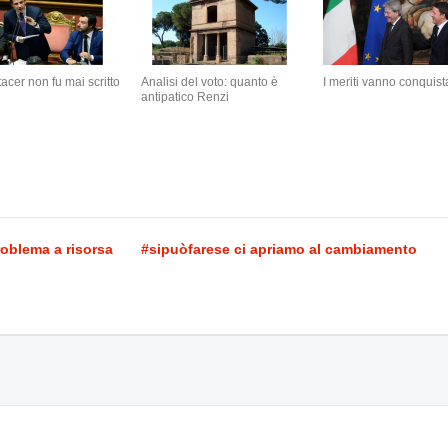
tacer non fu mai scritto
Analisi del voto: quanto è
I meriti vanno conquista
antipatico Renzi
blema a risorsa
#sipuòfarese ci apriamo al cambiamento