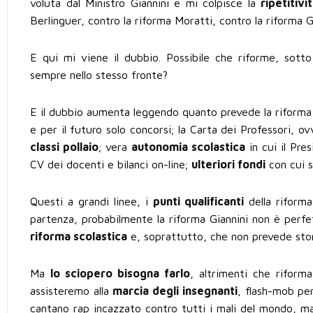
voluta dal Ministro Giannini e mi colpisce la
ripetitivi
Berlinguer, contro la riforma Moratti, contro la riforma G
E qui mi viene il dubbio. Possibile che riforme, sotto
sempre nello stesso fronte?
E il dubbio aumenta leggendo quanto prevede la riform
e per il futuro solo concorsi; la Carta dei Professori, o
classi pollaio
; vera
autonomia scolastica
in cui il Pre
CV dei docenti e bilanci on-line;
ulteriori fondi
con cui sa
Questi a grandi linee, i
punti qualificanti
della riforma
partenza, probabilmente la riforma Giannini non è perf
riforma scolastica
e, soprattutto, che non prevede stort
Ma
lo sciopero bisogna farlo
, altrimenti che rifor
assisteremo alla
marcia degli insegnanti
, flash-mob per
cantano rap incazzato contro tutti i mali del mondo, ma