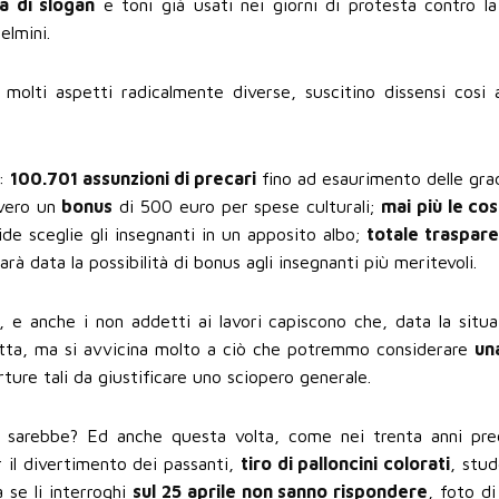
tà di slogan
e toni già usati nei giorni di protesta contro la
elmini.
 molti aspetti radicalmente diverse, suscitino dissensi cosi 
a:
100.701 assunzioni di precari
fino ad esaurimento delle gra
vvero un
bonus
di 500 euro per spese culturali;
mai più le co
side sceglie gli insegnanti in un apposito albo;
totale traspar
rà data la possibilità di bonus agli insegnanti più meritevoli.
, e anche i non addetti ai lavori capiscono che, data la situa
etta, ma si avvicina molto a ciò che potremmo considerare
un
ure tali da giustificare uno sciopero generale.
ma sarebbe? Ed anche questa volta, come nei trenta anni pre
 il divertimento dei passanti,
tiro di palloncini colorati
, stud
 se li interroghi
sul 25 aprile non sanno rispondere
, foto d